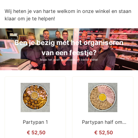
Wij heten je van harte welkom in onze winkel en staan
klaar om je te helpen!
Ben je bezig met het organiseren
van een feestje?
Maak het jezelf gemakkelijk en bestel online!
Partypan 1
Partypan half om 
half
€ 52,50
€ 52,50