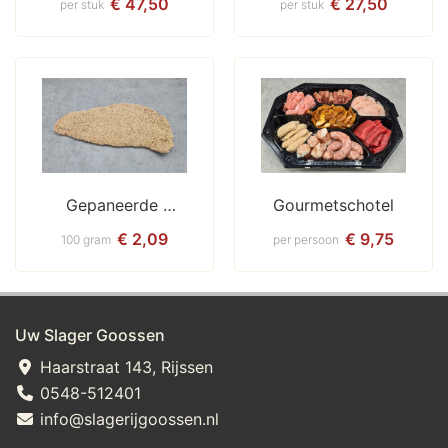
€ 47,50
€ 27,50
per stuk
per stuk
Gepaneerde 
Gourmetschotel
schnitzels
€ 2,09
€ 9,75
100 gram
per persoon
Uw Slager Goossen
Haarstraat 143, Rijssen
0548-512401
info@slagerijgoossen.nl