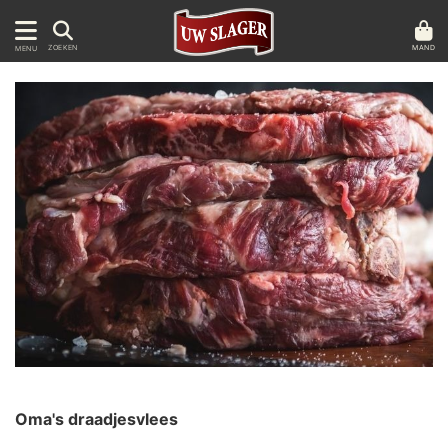
MAND
ZOEKEN
MENU
Oma's draadjesvlees