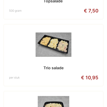
Topsalade 
€ 7,50
500 gram
Trio salade
€ 10,95
per stuk