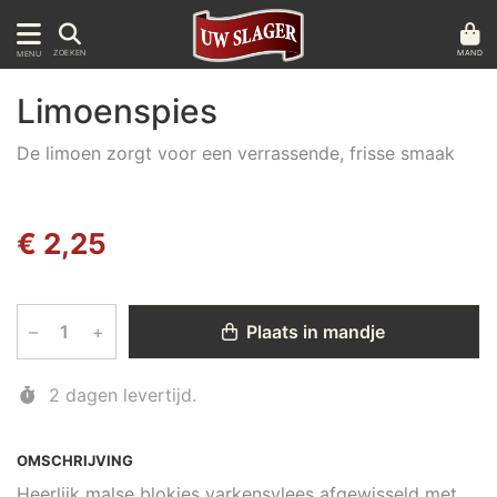
MAND
ZOEKEN
MENU
Limoenspies
De limoen zorgt voor een verrassende, frisse smaak
€ 2,25
–
+
Plaats in mandje
2 dagen levertijd.
OMSCHRIJVING
Heerlijk malse blokjes varkensvlees afgewisseld met