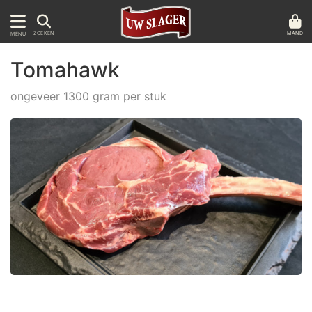
MAND
ZOEKEN
MENU
Tomahawk
ongeveer 1300 gram per stuk