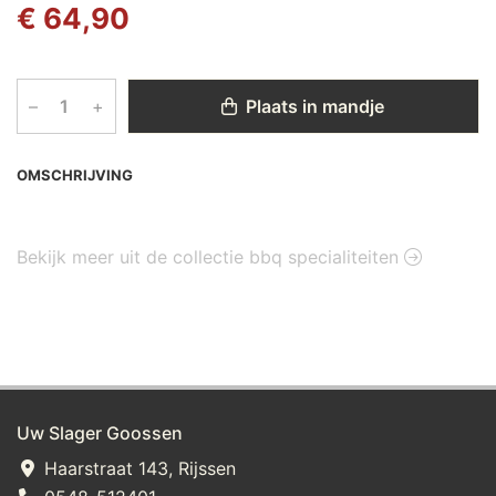
€ 64,90
–
+
Plaats in mandje
OMSCHRIJVING
Bekijk meer uit de collectie bbq specialiteiten
Uw Slager Goossen
Haarstraat 143, Rijssen