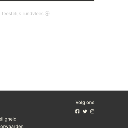
e feestelijk rundvlees
Volg ons
iligheid
oorwaarden