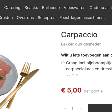
n
Catering
Snacks
Barbecue
Vleeswaren
Cadeau arti
Kruiden
Over ons
Recepten
Feestdagen assortiment
Carpaccio
Lekker dun gesneden
Wilt u iets toevoegen aan 
Graag incl pijnboompitje
carpacciokaas en dress
+ € 2,50
€ 5,00
per portie
–
+