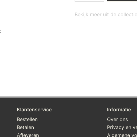
Bekijk meer uit de collecti
c
Klantenservice
Informatie
Bestellen
Over ons
Betalen
Privacy en ve
Afleveren
Algemene v