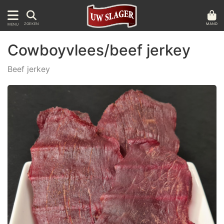
MAND
ZOEKEN
MENU
Cowboyvlees/beef jerkey
Beef jerkey