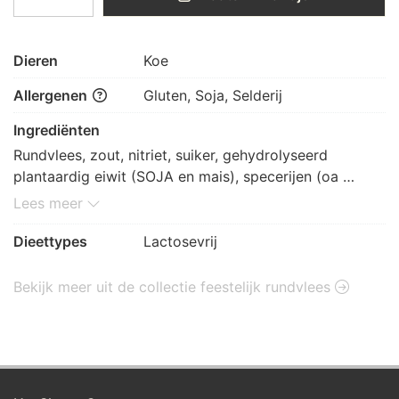
Dieren
Koe
Allergenen
Gluten, Soja, Selderij
Ingrediënten
Rundvlees, zout, nitriet, suiker, gehydrolyseerd 
plantaardig eiwit (SOJA en mais), specerijen (oa 
SELDERIJ), rietsuiker, TARWEvezel, zout, dextrose, 
Lees meer
gistextract, rookaroma
Dieettypes
Lactosevrij
Bekijk meer uit de collectie feestelijk rundvlees