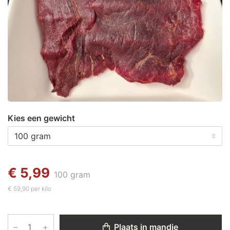
Kies een gewicht
€ 5,99
100 gram
€ 59,90 per kilo
–
+
Plaats in mandje