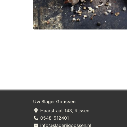
Uw Slager Goossen
Haarstraat 143, Rijssen
0548-512401
info@slagerijgoossen.nl