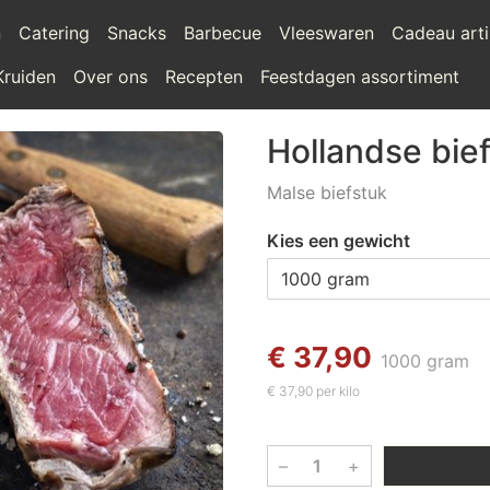
n
Catering
Snacks
Barbecue
Vleeswaren
Cadeau arti
Kruiden
Over ons
Recepten
Feestdagen assortiment
Hollandse bief
Malse biefstuk
Kies een gewicht
€ 37,90
1000 gram
€ 37,90 per kilo
–
+