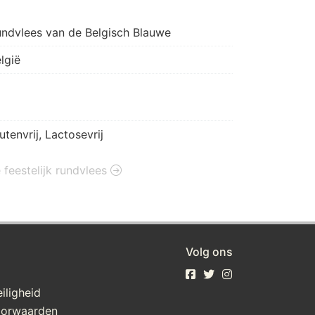
ndvlees van de Belgisch Blauwe
lgië
utenvrij, Lactosevrij
e feestelijk rundvlees
Volg ons
iligheid
oorwaarden