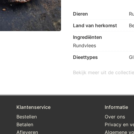
Dieren
Ru
Land van herkomst
Be
Ingrediënten
Rundvlees
Dieettypes
Gl
Bekijk meer uit de collecti
Klantenservice
Informatie
Bestellen
Over ons
Betalen
Privacy en ve
Afleveren
Algemene v