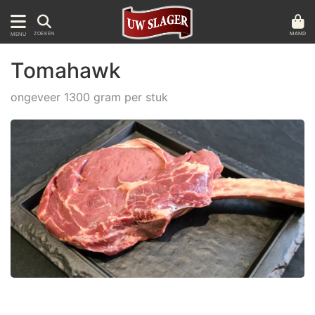
MAND
ZOEKEN
MENU
Tomahawk
ongeveer 1300 gram per stuk