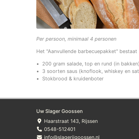
Per persoon, minimaal 4 personen
Het "Aanvullende barbecuepakket" bestaat 
200 gram salade, top en rund (in bakken
3 soorten saus (knoflook, whiskey en sa
Stokbrood & kruidenboter
Uw Slager Goossen
Haarstraat 143, Rijssen
0548-512401
info@slagerijgoossen.nl