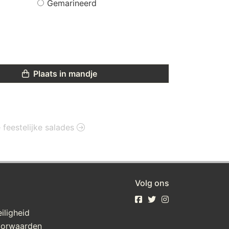
Gemarineerd
Plaats in mandje
e feestelijke salades
Volg ons
iligheid
oorwaarden