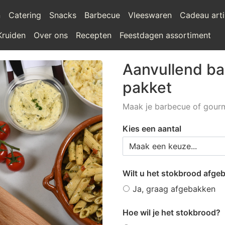
n
Catering
Snacks
Barbecue
Vleeswaren
Cadeau arti
Kruiden
Over ons
Recepten
Feestdagen assortiment
Aanvullend b
pakket
Maak je barbecue of gourm
Kies een aantal
Wilt u het stokbrood afg
Ja, graag afgebakken
Hoe wil je het stokbrood?