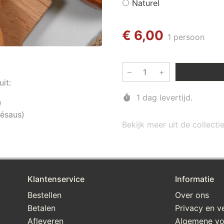
Naturel
€ 6,00
1 persoon
–
+
uit:
1 dag levertijd.
)
tésaus)
Bekijk meer uit de collecti
Klantenservice
Informatie
Bestellen
Over ons
Betalen
Privacy en ve
Afleveren
Algemene v