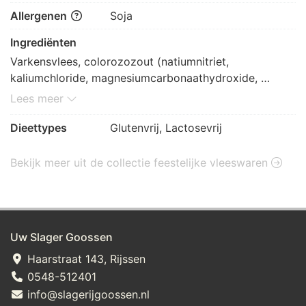
Allergenen
Soja
Ingrediënten
Varkensvlees, colorozozout (natiumnitriet, 
kaliumchloride, magnesiumcarbonaathydroxide, 
natiurmgluconaat, plantaardige olien), ketjap 
Lees meer
(suikerstroop, water, GEHYDROLYSEERD SOJA- en 
maiseiwit, zout, kleurstof E150d, verdikkingsmiddel: 
Dieettypes
Glutenvrij, Lactosevrij
guargom, salmiak), paprikapoeder, rietsuiker, 
uienpoeder, witte peper, foelie, chilipeper, lavaswortel, 
Bekijk meer uit de collectie feestelijke vleeswaren
natriumascorbaat
Uw Slager Goossen
Haarstraat 143, Rijssen
0548-512401
info@slagerijgoossen.nl