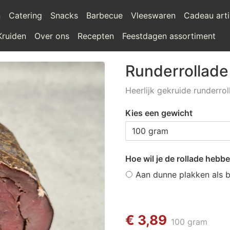
n
Catering
Snacks
Barbecue
Vleeswaren
Cadeau arti
Kruiden
Over ons
Recepten
Feestdagen assortiment
Runderrollad
Heerlijk gekruide runderrol
Kies een gewicht
Hoe wil je de rollade hebb
Aan dunne plakken als 
€ 3,89
100 gram