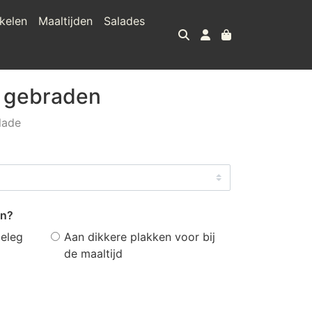
kelen
Maaltijden
Salades
e gebraden
lade
en?
beleg
Aan dikkere plakken voor bij
de maaltijd