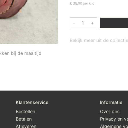
€ 38,90 per kilo
–
+
Bekijk meer uit de collecti
kken bij de maaltijd
Klantenservice
Informatie
Bestellen
Over ons
Betalen
Privacy en ve
Afleveren
Algemene v