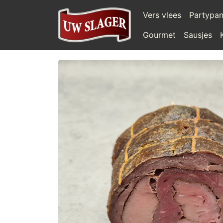
Vers vlees
Partypa
Gourmet
Sausjes