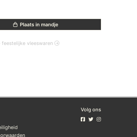
Plaats in mandje
e feestelijke vleeswaren
Volg ons
iligheid
oorwaarden