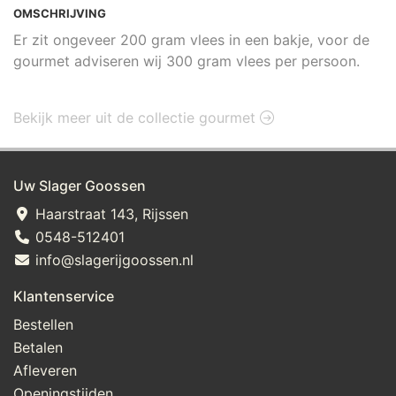
OMSCHRIJVING
Er zit ongeveer 200 gram vlees in een bakje, voor de
gourmet adviseren wij 300 gram vlees per persoon.
Bekijk meer uit de collectie gourmet
Uw Slager Goossen
Haarstraat 143, Rijssen
0548-512401
info@slagerijgoossen.nl
Klantenservice
Bestellen
Betalen
Afleveren
Openingstijden