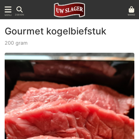
MAND
ZOEKEN
MENU
Gourmet kogelbiefstuk
200 gram