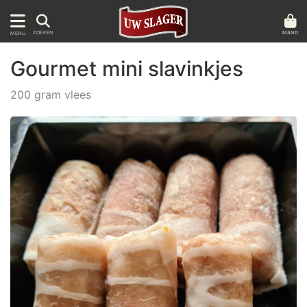
MAND
ZOEKEN
MENU
Gourmet mini slavinkjes
200 gram vlees