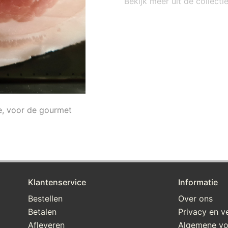
Bekijk meer uit de collect
e, voor de gourmet
Klantenservice
Informatie
Bestellen
Over ons
Betalen
Privacy en ve
Afleveren
Algemene v