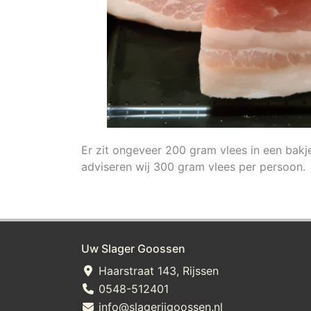
Er zit ongeveer 200 gram vlees in een bakj
adviseren wij 300 gram vlees per persoon.
Uw Slager Goossen
Haarstraat 143, Rijssen
0548-512401
info@slagerijgoossen.nl