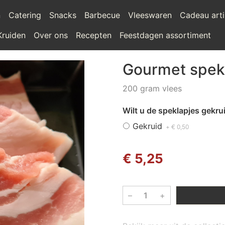
n
Catering
Snacks
Barbecue
Vleeswaren
Cadeau arti
Kruiden
Over ons
Recepten
Feestdagen assortiment
Gourmet spek
200 gram vlees
Wilt u de speklapjes gekru
Gekruid
+ € 0,50
€ 5,25
–
+