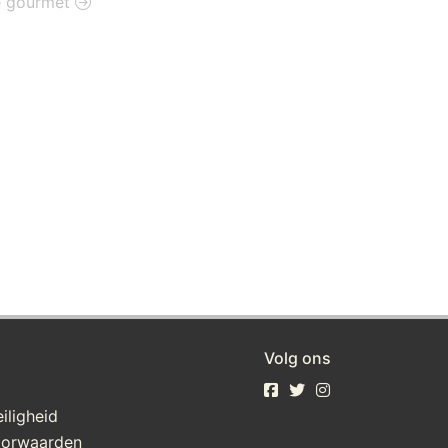
ie gourmet
Volg ons
iligheid
oorwaarden