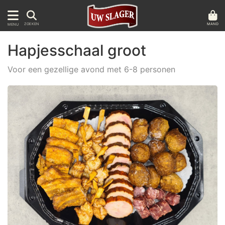
MAND
ZOEKEN
MENU
Hapjesschaal groot
Voor een gezellige avond met 6-8 personen