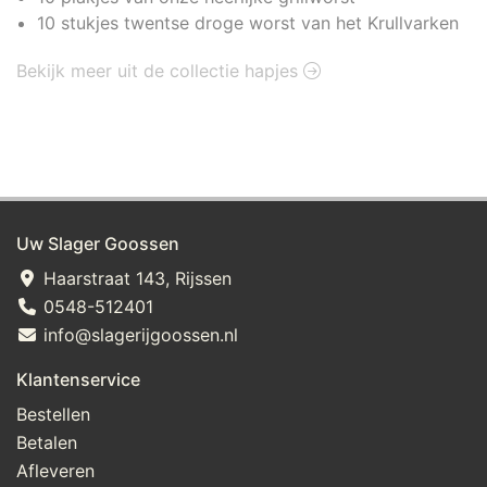
10 stukjes twentse droge worst van het Krullvarken
Bekijk meer uit de collectie hapjes
Uw Slager Goossen
Haarstraat 143, Rijssen
0548-512401
info@slagerijgoossen.nl
Klantenservice
Bestellen
Betalen
Afleveren