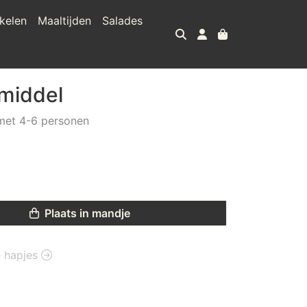
kelen
Maaltijden
Salades
middel
met 4-6 personen
Plaats in mandje
e hapjes