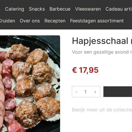
n
Catering
Snacks
Barbecue
Vleeswaren
Cadeau arti
Kruiden
Over ons
Recepten
Feestdagen assortiment
Hapjesschaal 
Voor een gezellige avond 
€ 17,95
–
+
Bekijk meer uit de collecti