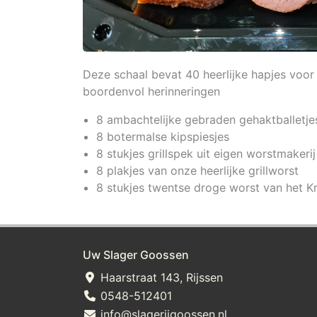
Deze schaal bevat 40 heerlijke hapjes voor
boordenvol herinneringen
8 ambachtelijke gebraden gehaktballetje
8 botermalse kipspiesjes
8 stukjes grillspek uit eigen worstmakerij
8 plakjes van onze heerlijke grillworst
8 stukjes twentse droge worst van het Kr
Uw Slager Goossen
Haarstraat 143, Rijssen
0548-512401
info@slagerijgoossen.nl