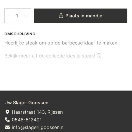
–
+
Plaats in mandje
OMSCHRIJVING
Heerlijke steak om op de barbecue klaar te maken.
Bekijk meer uit de collectie kies je steak!
Uw Slager Goossen
Haarstraat 143, Rijssen
0548-512401
info@slagerijgoossen.nl