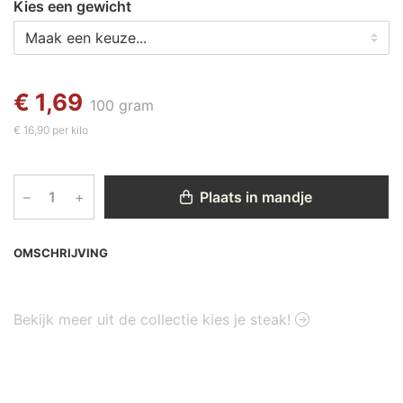
Kies een gewicht
€ 1,69
100 gram
€ 16,90 per kilo
–
+
Plaats in mandje
OMSCHRIJVING
Bekijk meer uit de collectie kies je steak!