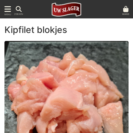
MAND
ZOEKEN
MENU
Kipfilet blokjes