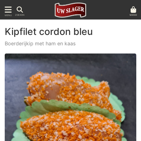
MAND
ZOEKEN
MENU
Kipfilet cordon bleu
Boerderijkip met ham en kaas