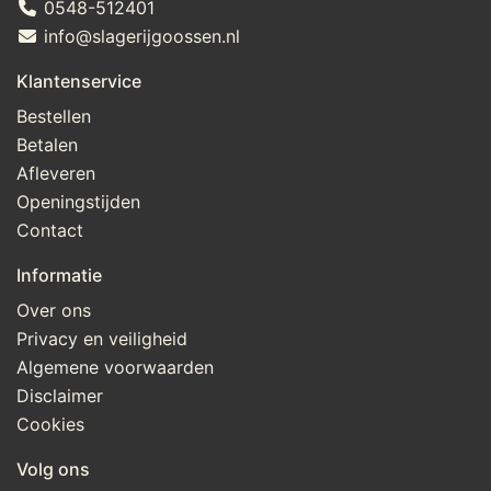
0548-512401
kleurstof (E160c, E100), emulgator (E471), 
info@slagerijgoossen.nl
plantaardige olie (zonnebloem), natuurlijk ui aroma
Klantenservice
Bestellen
Betalen
Afleveren
Openingstijden
Contact
Informatie
Over ons
Privacy en veiligheid
Algemene voorwaarden
Disclaimer
Cookies
Volg ons