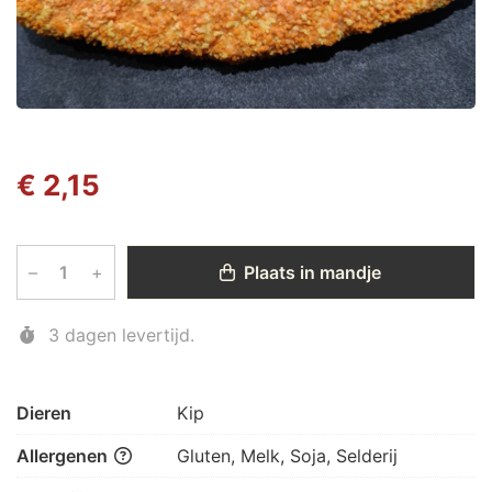
€ 2,15
–
+
Plaats in mandje
3 dagen levertijd.
Dieren
Kip
Allergenen
Gluten, Melk, Soja, Selderij