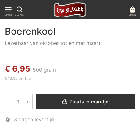
MAND
ZOEKEN
MENU
Boerenkool
Leverbaar van oktober tot en met maart
€ 6,95
500 gram
€ 13,90 per kilo
–
+
Plaats in mandje
3 dagen levertijd.