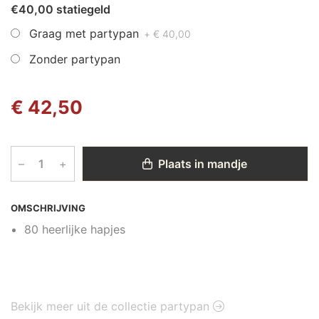
€40,00 statiegeld
Graag met partypan
+ € 40,00
Zonder partypan
€ 42,50
–
+
Plaats in mandje
OMSCHRIJVING
80 heerlijke hapjes
Bekijk meer uit de collectie partypan