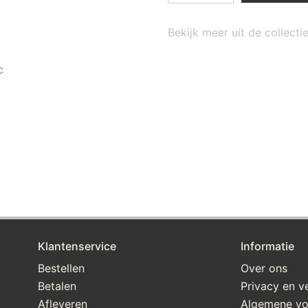
Bekijk meer uit de collect
c
Klantenservice
Informatie
Bestellen
Over ons
Betalen
Privacy en ve
Afleveren
Algemene v