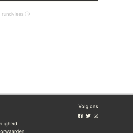
ie rundvlees
Volg ons
iligheid
oorwaarden