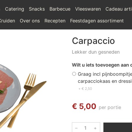
n
Catering
Snacks
Barbecue
Vleeswaren
Cadeau arti
Kruiden
Over ons
Recepten
Feestdagen assortiment
Carpaccio
Lekker dun gesneden
Wilt u iets toevoegen aan 
Graag incl pijnboompitje
carpacciokaas en dress
+ € 2,50
€ 5,00
per portie
–
+