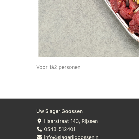
Voor 1á2 personen.
Uw Slager Goossen
Haarstraat 143, Rijssen
0548-512401
info@slagerijgoossen.nl