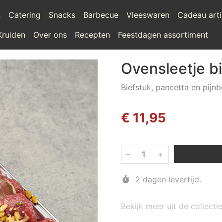
n
Catering
Snacks
Barbecue
Vleeswaren
Cadeau arti
Kruiden
Over ons
Recepten
Feestdagen assortiment
Ovensleetje b
Biefstuk, pancetta en pijn
€ 11,95
–
+
2 dagen levertijd.
Bekijk meer uit de collect