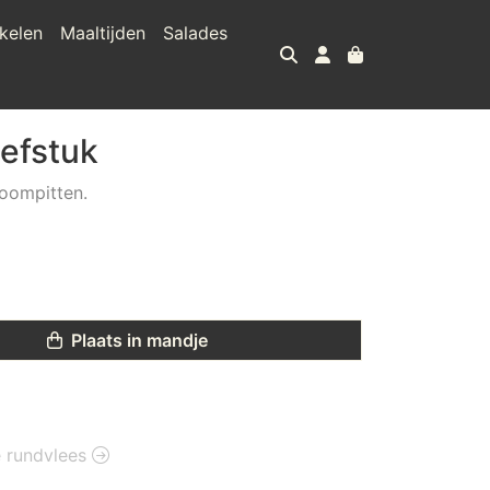
kelen
Maaltijden
Salades
iefstuk
boompitten.
Plaats in mandje
ie rundvlees