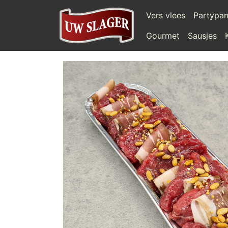
Vers vlees
Partypa
Gourmet
Sausjes