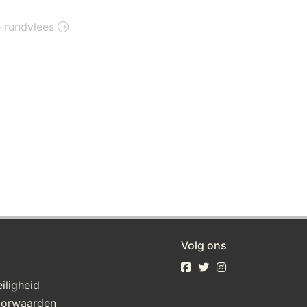
ie rundvlees
Volg ons
iligheid
oorwaarden