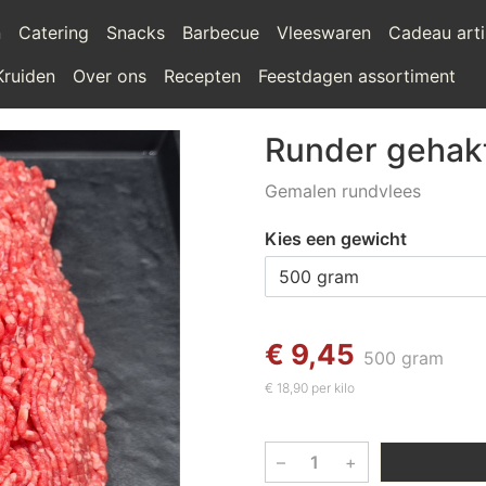
n
Catering
Snacks
Barbecue
Vleeswaren
Cadeau arti
Kruiden
Over ons
Recepten
Feestdagen assortiment
Runder gehak
Gemalen rundvlees
Kies een gewicht
€ 9,45
500 gram
€ 18,90 per kilo
–
+