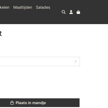
kelen
Maaltijden
Salades
t
Plaats in mandje