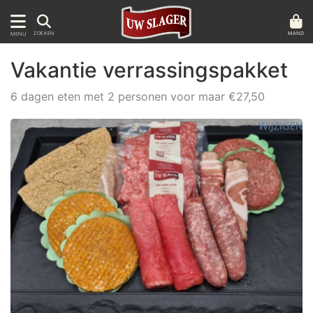
MAND
ZOEKEN
MENU
Vakantie verrassingspakket
6 dagen eten met 2 personen voor maar €27,50