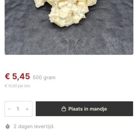
€ 5,45
500 gram
€ 10,90 per kilo
–
+
Plaats in mandje
2 dagen levertijd.