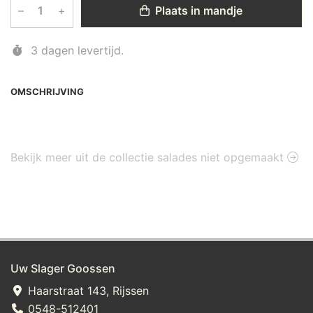
–
+
Plaats in mandje
3 dagen levertijd.
OMSCHRIJVING
Bekijk meer uit de collectie salades niet opgemaakt
Uw Slager Goossen
Haarstraat 143, Rijssen
0548-512401