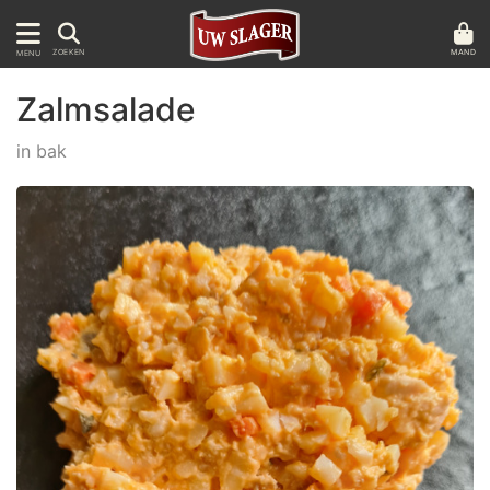
MAND
ZOEKEN
MENU
Zalmsalade
in bak