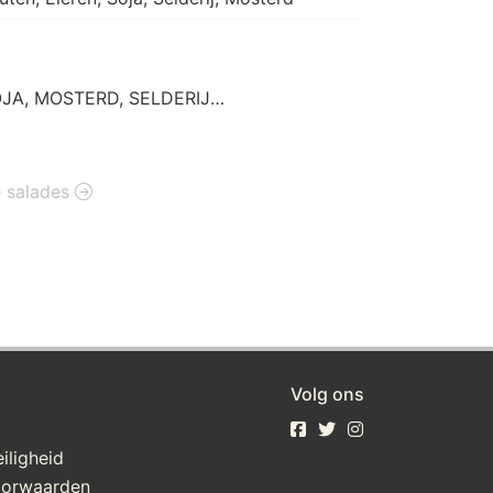
OJA, MOSTERD, SELDERIJ

alade: SELDERIJ, Ei, MOSTERD
e salades
Volg ons
iligheid
oorwaarden