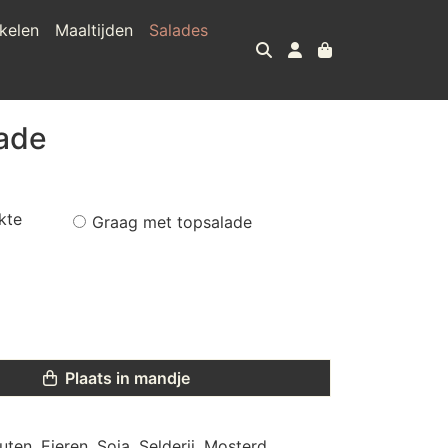
kelen
Maaltijden
Salades
ade
kte
Graag met topsalade
Plaats in mandje
uten, Eieren, Soja, Selderij, Mosterd