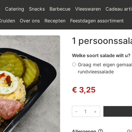
n
Catering
Snacks
Barbecue
Vleeswaren
Cadeau arti
Kruiden
Over ons
Recepten
Feestdagen assortiment
1 persoonssal
Welke soort salade wilt u?
Graag met eigen gemaa
rundvleessalade
€ 3,25
–
+
Allergenen
Gl