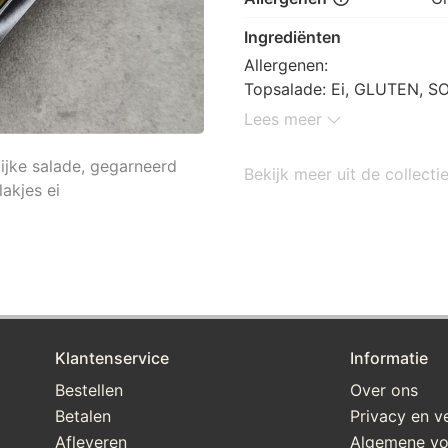
Ingrediënten
Allergenen:

Topsalade: Ei, GLUTEN, S
Eigen gemaakt rundvleess
Lees meer
ijke salade, gegarneerd
Bekijk meer uit de collecti
akjes ei
Klantenservice
Informatie
Bestellen
Over ons
Betalen
Privacy en ve
Afleveren
Algemene v