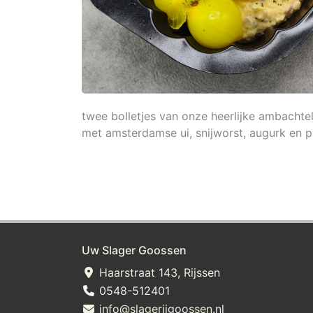
twee bolletjes van onze heerlijke ambachtel
met amsterdamse ui, snijworst, augurk en pl
Uw Slager Goossen
Haarstraat 143, Rijssen
0548-512401
info@slagerijgoossen.nl