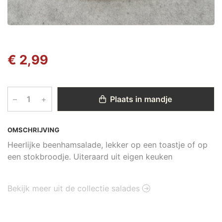
€ 2,99
–
+
Plaats in mandje
OMSCHRIJVING
Heerlijke beenhamsalade, lekker op een toastje of op
een stokbroodje. Uiteraard uit eigen keuken
Bekijk meer uit de collectie salades