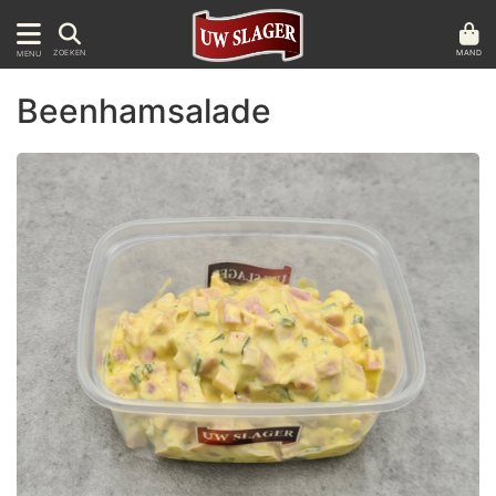
MAND
ZOEKEN
MENU
Beenhamsalade