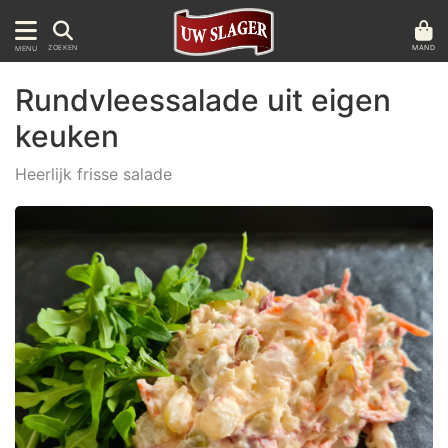
MAND
ZOEKEN
MENU
Rundvleessalade uit eigen
keuken
Heerlijk frisse salade