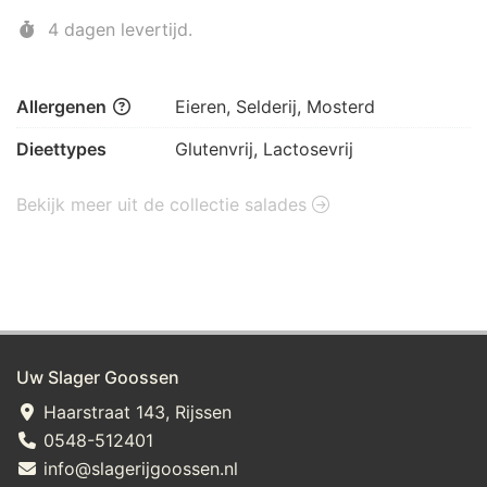
4 dagen levertijd.
Allergenen
Eieren, Selderij, Mosterd
Dieettypes
Glutenvrij, Lactosevrij
Bekijk meer uit de collectie salades
Uw Slager Goossen
Haarstraat 143, Rijssen
0548-512401
info@slagerijgoossen.nl