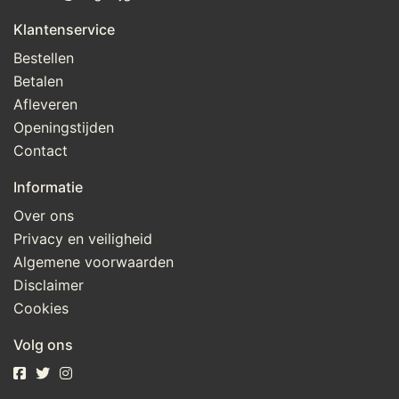
tijm]), geconcentreerde tomatenpuree, MELKeiwit, 
Klantenservice
zout, gebakken spek (varkensvlees, zout, 
Bestellen
voedingszuur: E326; antioxidanten: E301, E331; 
Betalen
conserveermiddelen: E250, E262; specerijenextracten, 
Afleveren
rook), sjalotten, uiensapconcentraat, 
Openingstijden
verdikkingsmiddelen: E410, E412; conserveermiddel: 
E202; dextrose, gistextract, zwarte peperextract, 
Contact
geleermiddel: E407a
Informatie
Over ons
Privacy en veiligheid
Algemene voorwaarden
Disclaimer
Cookies
Volg ons