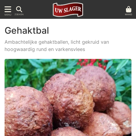
MAND
ZOEKEN
MENU
Gehaktbal
Ambachtelijke gehaktballen, licht gekruid van
hoogwaardig rund en varkensvlees