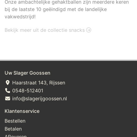
Onze ambachtelijke gehaktballen zijn meerdere keren
bij de laatste 10 geëindigd met de landelijke
vakwedstrijd!
Bekijk meer uit de collectie snacks
Uw Slager Goossen
Haarstraat 143, Rijssen
0548-512401
info@slagerijgoossen.nl
Klantenservice
Bestellen
Betalen
Afleveren