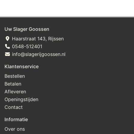
sucralose; smaakversterker: natriumglutamaat, stevia, 
peterselie, ui, bieslook, sjalot, knoflook
Uw Slager Goossen
Haarstraat 143, Rijssen
0548-512401
info@slagerijgoossen.nl
Klantenservice
Bestellen
Betalen
Afleveren
Openingstijden
Contact
Informatie
Over ons