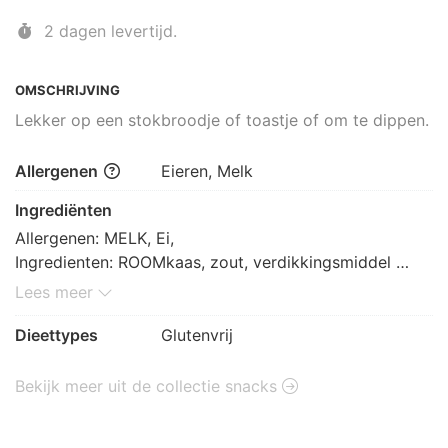
2 dagen levertijd.
OMSCHRIJVING
Lekker op een stokbroodje of toastje of om te dippen.
Allergenen
Eieren, Melk
Ingrediënten
Allergenen: MELK, Ei,  

Ingredienten: ROOMkaas, zout, verdikkingsmiddel 
(johannesbroodpitmeel, guarpitmeel), water, 
Lees meer
plantaardige olie (raap), suiker, gemodificeerd 
aardappelzetmeel, scharrelEIgeel, azijn, zout, aroma#s, 
Dieettypes
Glutenvrij
ui, specerijen, knoflookextract, anti-oxidanten: 
citroenzuur, EDTA; verdikkingsmiddelen: guargom, 
Bekijk meer uit de collectie snacks
xanthaangom; conserveermiddelen: kaliumsorbaat, 
natriumbenzoaat; aroma, zoetstoffen; sacharine, 