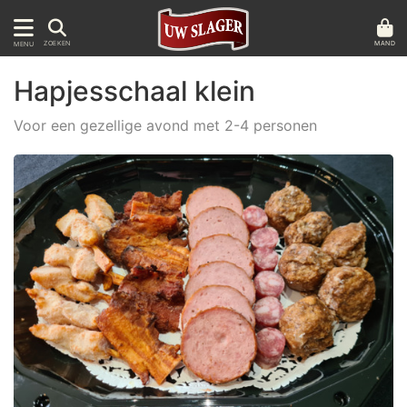
MAND
ZOEKEN
MENU
Hapjesschaal klein
Voor een gezellige avond met 2-4 personen