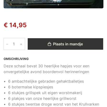
€ 14,95
–
+
Plaats in mandje
OMSCHRIJVING
Deze schaal bevat 30 heerlijke hapjes voor een
onvergetelijke avond boordenvol herinneringen
6 ambachtelijke gebraden gehaktballetjes
6 botermalse kipspiesjes
6 stukjes grillspek uit eigen worstmakerij
6 plakjes van onze heerlijke grillworst
6 stukjes twentse droge worst van het Krullvarken