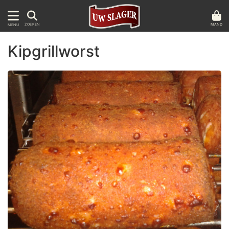
MAND
ZOEKEN
MENU
Kipgrillworst