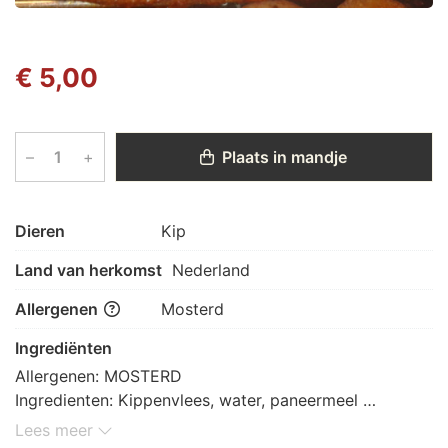
€ 5,00
–
+
Plaats in mandje
Dieren
Kip
Land van herkomst
Nederland
Allergenen
Mosterd
Ingrediënten
Allergenen: MOSTERD

Ingredienten: Kippenvlees, water, paneermeel 
(rijstmeel, aardappelzetmeel, tapioca zetmeel, 
Lees meer
maltodextrine, zout, gist), fruitvezel, zout 