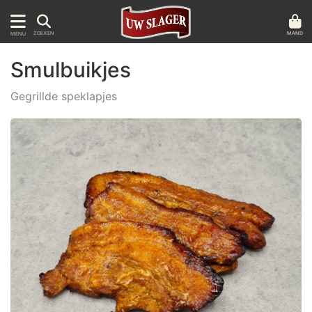
MAND
ZOEKEN
MENU
Smulbuikjes
Gegrillde speklapjes