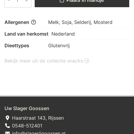
–
+
Plaats in mandje
Allergenen
Melk, Soja, Selderij, Mosterd
Land van herkomst
Nederland
Dieettypes
Glutenvrij
Bekijk meer uit de collectie snacks
Uw Slager Goossen
Haarstraat 143, Rijssen
0548-512401
info@slagerijgoossen.nl