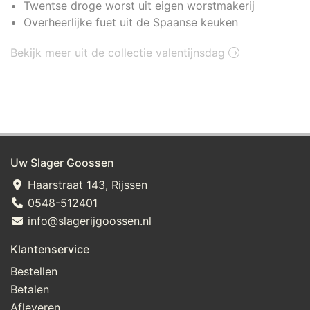
Twentse droge worst uit eigen worstmakerij
Overheerlijke fuet uit de Spaanse keuken
Bekijk meer uit de collectie valentijnsdag
Uw Slager Goossen
Haarstraat 143, Rijssen
0548-512401
info@slagerijgoossen.nl
Klantenservice
Bestellen
Betalen
Afleveren