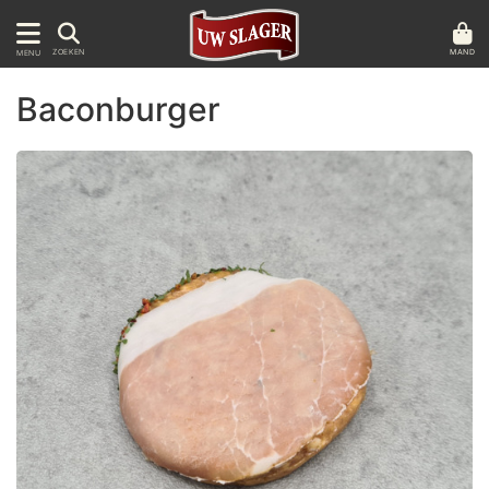
MAND
ZOEKEN
MENU
Baconburger