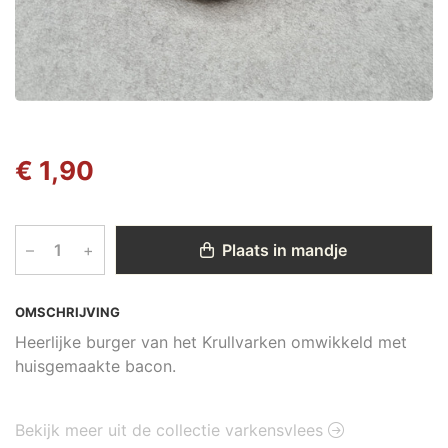
€ 1,90
–
+
Plaats in mandje
OMSCHRIJVING
Heerlijke burger van het Krullvarken omwikkeld met
huisgemaakte bacon.
Bekijk meer uit de collectie varkensvlees