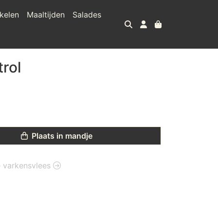
kelen
Maaltijden
Salades
rol
Plaats in mandje
ie varkensvlees