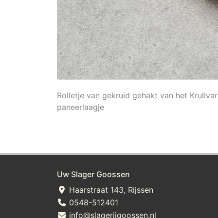
Rolletje van gekruid gehakt van het Krullv
paneerlaagje
Uw Slager Goossen
Haarstraat 143, Rijssen
0548-512401
info@slagerijgoossen.nl