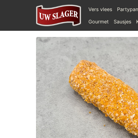
Vers vlees
Partypa
Gourmet
Sausjes