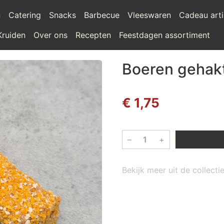
n
Catering
Snacks
Barbecue
Vleeswaren
Cadeau arti
Kruiden
Over ons
Recepten
Feestdagen assortiment
Boeren gehakt
€ 1,75
–
+
Bekijk meer uit de collect