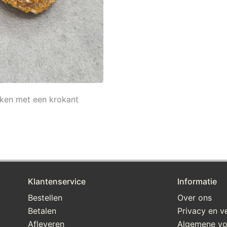
arken met een krokant
Klantenservice
Informatie
Bestellen
Over ons
Betalen
Privacy en ve
Afleveren
Algemene v