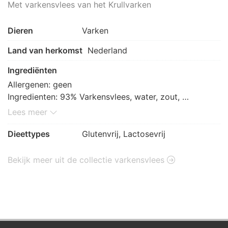
Met varkensvlees van het Krullvarken
Dieren
Varken
Land van herkomst
Nederland
Ingrediënten
Allergenen: geen

Ingredienten: 93% Varkensvlees, water, zout, 
aardappelzetmeel, paneermeel (rijstmeel, 
Lees meer
aardappelzetmeel, tapioca zetmeel, maltodextrine, 
zout, gist), fruitvezel, witte peper, koriander, natrium 
Dieettypes
Glutenvrij, Lactosevrij
ascorbaat, gember, foelie, cardemom, natuurlijk 
kruidnagelaroma.
Bekijk meer uit de collectie varkensvlees