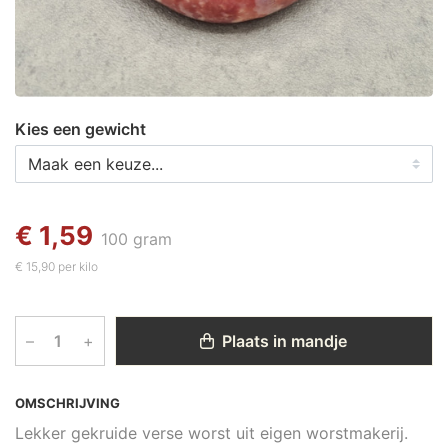
Kies een gewicht
€ 1,59
100 gram
€ 15,90 per kilo
–
+
Plaats in mandje
OMSCHRIJVING
Lekker gekruide verse worst uit eigen worstmakerij.