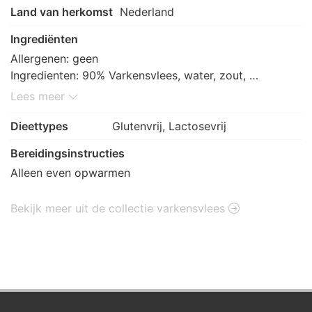
Land van herkomst
Nederland
Ingrediënten
Allergenen: geen

Ingredienten: 90% Varkensvlees, water, zout, 
aardappelzetmeel, paneermeel (rijstmeel, 
Lees meer
aardappelzetmeel, tapioca zetmeel, maltodextrine, 
zout, gist), fruitvezel, witte peper, e450, e451, e250, 
Dieettypes
Glutenvrij, Lactosevrij
foelie, natrium ascorbaat, lavaswortel, koriander
Bereidingsinstructies
Alleen even opwarmen
Bekijk meer uit de collectie varkensvlees