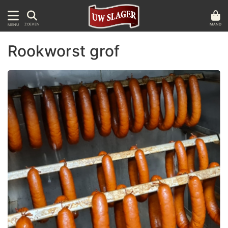
MAND
ZOEKEN
MENU
Rookworst grof