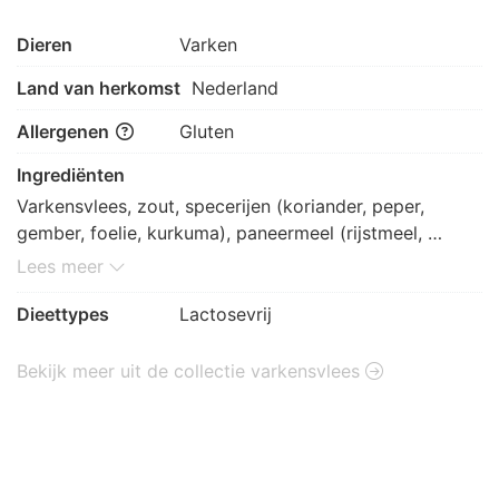
Dieren
Varken
Land van herkomst
Nederland
Allergenen
Gluten
Ingrediënten
Varkensvlees, zout, specerijen (koriander, peper, 
gember, foelie, kurkuma), paneermeel (rijstmeel, 
aardappelzetmeel, tapioca zetmeel, maltodextrine, 
Lees meer
zout, gist), 6% kruiden (lavas), ui, 
paneermeel(GLUTEN)
Dieettypes
Lactosevrij
Bekijk meer uit de collectie varkensvlees