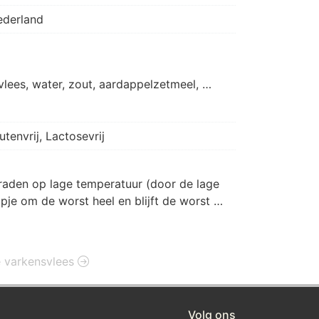
ederland
lees, water, zout, aardappelzetmeel, 
dappelzetmeel, tapioca zetmeel, 
fruitvezel, witte peper, koriander, natrium 
 cardemom, natuurlijk kruidnagelaroma.
utenvrij, Lactosevrij
raden op lage temperatuur (door de lage 
pje om de worst heel en blijft de worst 
en op een hogere temperatuur bruin 
ie varkensvlees
Volg ons