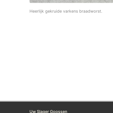
Heerlijk gekruide varkens braadworst.
Uw Slager Goossen