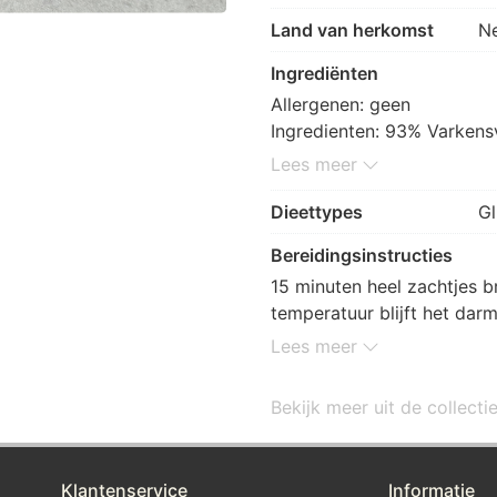
Land van herkomst
N
Ingrediënten
Allergenen: geen

Ingredienten: 93% Varkensv
paneermeel (rijstmeel, aar
Lees meer
maltodextrine, zout, gist), 
ascorbaat, gember, foelie,
Dieettypes
Gl
Bereidingsinstructies
15 minuten heel zachtjes b
temperatuur blijft het darm
sappig). De laatse 2 minut
Lees meer
bakken.
Bekijk meer uit de collect
Klantenservice
Informatie