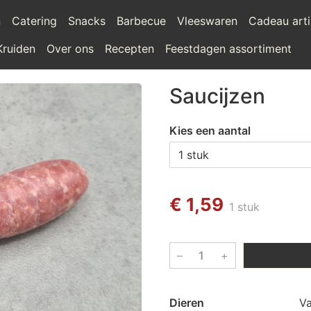
n
Catering
Snacks
Barbecue
Vleeswaren
Cadeau arti
Kruiden
Over ons
Recepten
Feestdagen assortiment
Saucijzen
Kies een aantal
€ 1,59
1 stuk
–
+
Dieren
V