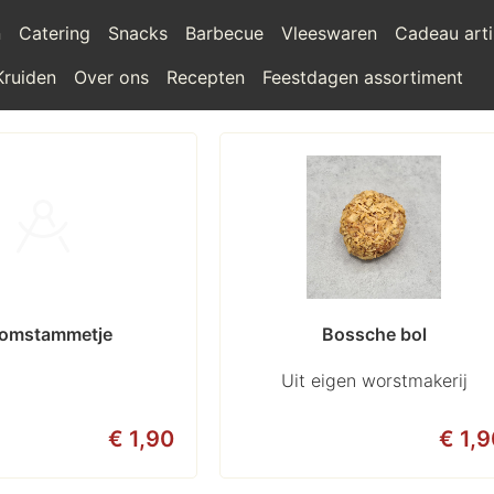
n
Catering
Snacks
Barbecue
Vleeswaren
Cadeau arti
Kruiden
Over ons
Recepten
Feestdagen assortiment
omstammetje
Bossche bol
Uit eigen worstmakerij
€ 1,90
€ 1,9