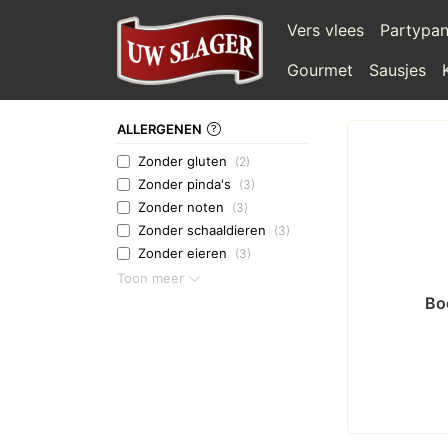
Vers vlees
Partypa
Gourmet
Sausjes
ALLERGENEN
Zonder gluten
(2)
Zonder pinda's
(3)
Zonder noten
(3)
Zonder schaaldieren
(3)
Zonder eieren
(3)
Toon meer
Bo