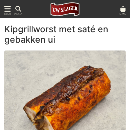
MAND
ZOEKEN
MENU
Kipgrillworst met saté en
gebakken ui