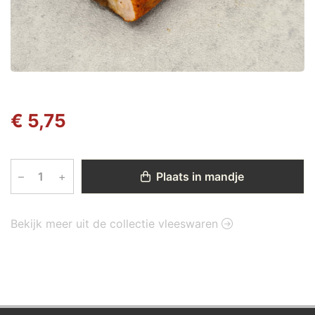
€ 5,75
–
+
Plaats in mandje
Bekijk meer uit de collectie vleeswaren