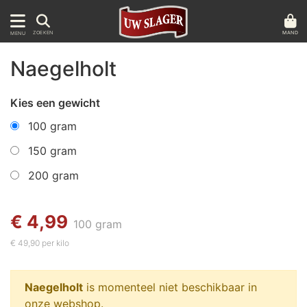
MAND
ZOEKEN
MENU
Naegelholt
Kies een gewicht
100 gram
150 gram
200 gram
€ 4,99
100 gram
€ 49,90 per kilo
Naegelholt
is momenteel niet beschikbaar in
onze webshop.