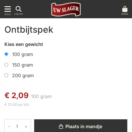
MAND
ZOEKEN
MENU
Ontbijtspek
Kies een gewicht
100 gram
150 gram
200 gram
€ 2,09
100 gram
€ 20,90 per kilo
–
+
Plaats in mandje